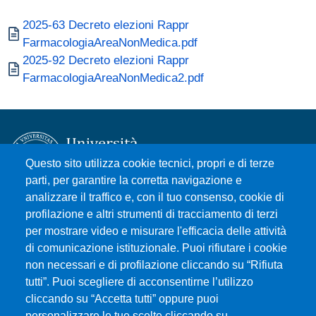
Documento
2025-63 Decreto elezioni Rappr
FarmacologiaAreaNonMedica.pdf
Documento
2025-92 Decreto elezioni Rappr
FarmacologiaAreaNonMedica2.pdf
Questo sito utilizza cookie tecnici, propri e di terze
parti, per garantire la corretta navigazione e
analizzare il traffico e, con il tuo consenso, cookie di
Università degli Studi di Messina
profilazione e altri strumenti di tracciamento di terzi
Piazza Pugliatti, 1 - 98122 Messina
per mostrare video e misurare l'efficacia delle attività
Cod. Fiscale 80004070837
di comunicazione istituzionale. Puoi rifiutare i cookie
P.IVA 00724160833
non necessari e di profilazione cliccando su “Rifiuta
Centralino: 090 676 1
tutti”. Puoi scegliere di acconsentirne l’utilizzo
cliccando su “Accetta tutti” oppure puoi
MENÙ SOCIAL
personalizzare le tue scelte cliccando su